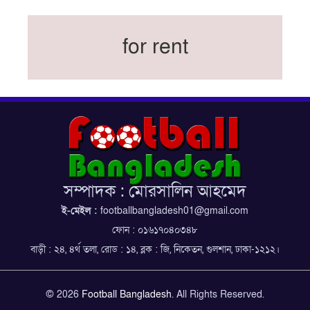
সরিয়ে নিয়েছে ইরান
নতুন কোচ থমাস ডুলি
for rent
বর্ষসেরা ক্রীড়াবিদ ও পপুলার চয়েজসহ ফুটবলার হামজা
চৌধুরীর ত্রিমুকুট
ব্রাজিলের বিশ্বকাপ দলে নেইমার, জল্পনার অবসান
ইতিহাস গড়ার অপেক্ষায় রোনালদো!
ফেডারেশন কাপ: আজকের ফাইনাল বুধবার
কুল-বিএসপিএ অ্যাওয়ার্ডের সংক্ষিপ্ত তালিকায় হামজা-
ঋতুপর্ণা
সম্পাদক : মোরসালিন আহমেদ
বসুন্ধরা কিংসের ষষ্ঠ শিরোপা জয়
ই-মেইল :
footballbangladesh01@gmail.com
ফোন : ০১৬১৭০৪০৩৪৮
বাড়ী : ২৪, ৪র্থ তলা, রোড : ১৪, ব্লক : জি, নিকেতন, গুলশান, ঢাকা-১২১২।
© 2026
Football Bangladesh
. All Rights Reserved.