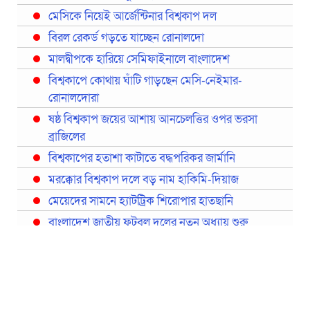
মেসিকে নিয়েই আর্জেন্টিনার বিশ্বকাপ দল
বিরল রেকর্ড গড়তে যাচ্ছেন রোনালদো
মালদ্বীপকে হারিয়ে সেমিফাইনালে বাংলাদেশ
বিশ্বকাপে কোথায় ঘাঁটি গাড়ছেন মেসি-নেইমার-
রোনালদোরা
ষষ্ঠ বিশ্বকাপ জয়ের আশায় আনচেলত্তির ওপর ভরসা
ব্রাজিলের
বিশ্বকাপের হতাশা কাটাতে বদ্ধপরিকর জার্মানি
মরক্কোর বিশ্বকাপ দলে বড় নাম হাকিমি-দিয়াজ
মেয়েদের সামনে হ্যাটট্রিক শিরোপার হাতছানি
বাংলাদেশ জাতীয় ফুটবল দলের নতুন অধ্যায় শুরু
প্রথমবারের মতো রিয়ালের কোন খেলোয়াড় ছাড়াই
স্পেনের বিশ্বকাপ দল ঘোষণা
বিশ্বকাপে ইতালি না থাকলেও আছেন তিন ইতালিয়ান
বিশ্বকাপের অনুশীলন ঘাঁটি যুক্তরাষ্ট্র থেকে মেক্সিকোতে