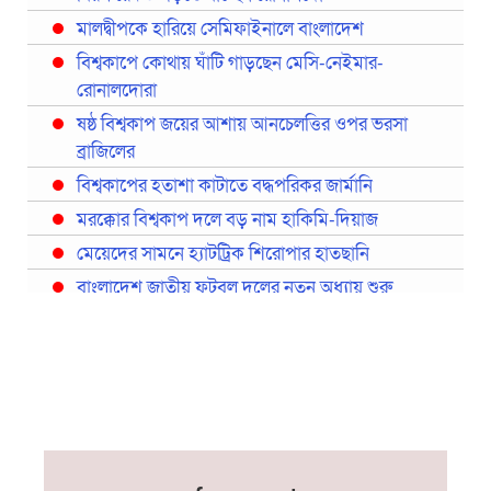
মালদ্বীপকে হারিয়ে সেমিফাইনালে বাংলাদেশ
বিশ্বকাপে কোথায় ঘাঁটি গাড়ছেন মেসি-নেইমার-
রোনালদোরা
ষষ্ঠ বিশ্বকাপ জয়ের আশায় আনচেলত্তির ওপর ভরসা
ব্রাজিলের
বিশ্বকাপের হতাশা কাটাতে বদ্ধপরিকর জার্মানি
মরক্কোর বিশ্বকাপ দলে বড় নাম হাকিমি-দিয়াজ
মেয়েদের সামনে হ্যাটট্রিক শিরোপার হাতছানি
বাংলাদেশ জাতীয় ফুটবল দলের নতুন অধ্যায় শুরু
প্রথমবারের মতো রিয়ালের কোন খেলোয়াড় ছাড়াই
স্পেনের বিশ্বকাপ দল ঘোষণা
বিশ্বকাপে ইতালি না থাকলেও আছেন তিন ইতালিয়ান
বিশ্বকাপের অনুশীলন ঘাঁটি যুক্তরাষ্ট্র থেকে মেক্সিকোতে
সরিয়ে নিয়েছে ইরান
নতুন কোচ থমাস ডুলি