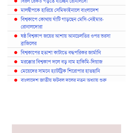
বিরল রেকর্ড গড়তে যাচ্ছেন রোনালদো
মালদ্বীপকে হারিয়ে সেমিফাইনালে বাংলাদেশ
বিশ্বকাপে কোথায় ঘাঁটি গাড়ছেন মেসি-নেইমার-
রোনালদোরা
ষষ্ঠ বিশ্বকাপ জয়ের আশায় আনচেলত্তির ওপর ভরসা
ব্রাজিলের
বিশ্বকাপের হতাশা কাটাতে বদ্ধপরিকর জার্মানি
মরক্কোর বিশ্বকাপ দলে বড় নাম হাকিমি-দিয়াজ
মেয়েদের সামনে হ্যাটট্রিক শিরোপার হাতছানি
বাংলাদেশ জাতীয় ফুটবল দলের নতুন অধ্যায় শুরু
প্রথমবারের মতো রিয়ালের কোন খেলোয়াড় ছাড়াই
স্পেনের বিশ্বকাপ দল ঘোষণা
বিশ্বকাপে ইতালি না থাকলেও আছেন তিন ইতালিয়ান
বিশ্বকাপের অনুশীলন ঘাঁটি যুক্তরাষ্ট্র থেকে মেক্সিকোতে
সরিয়ে নিয়েছে ইরান
নতুন কোচ থমাস ডুলি