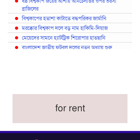
ষষ্ঠ বিশ্বকাপ জয়ের আশায় আনচেলত্তির ওপর ভরসা
ব্রাজিলের
বিশ্বকাপের হতাশা কাটাতে বদ্ধপরিকর জার্মানি
মরক্কোর বিশ্বকাপ দলে বড় নাম হাকিমি-দিয়াজ
মেয়েদের সামনে হ্যাটট্রিক শিরোপার হাতছানি
বাংলাদেশ জাতীয় ফুটবল দলের নতুন অধ্যায় শুরু
প্রথমবারের মতো রিয়ালের কোন খেলোয়াড় ছাড়াই
স্পেনের বিশ্বকাপ দল ঘোষণা
বিশ্বকাপে ইতালি না থাকলেও আছেন তিন ইতালিয়ান
বিশ্বকাপের অনুশীলন ঘাঁটি যুক্তরাষ্ট্র থেকে মেক্সিকোতে
সরিয়ে নিয়েছে ইরান
নতুন কোচ থমাস ডুলি
for rent
বর্ষসেরা ক্রীড়াবিদ ও পপুলার চয়েজসহ ফুটবলার হামজা
চৌধুরীর ত্রিমুকুট
ব্রাজিলের বিশ্বকাপ দলে নেইমার, জল্পনার অবসান
ইতিহাস গড়ার অপেক্ষায় রোনালদো!