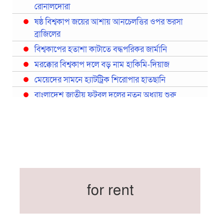
রোনালদোরা
ষষ্ঠ বিশ্বকাপ জয়ের আশায় আনচেলত্তির ওপর ভরসা
ব্রাজিলের
বিশ্বকাপের হতাশা কাটাতে বদ্ধপরিকর জার্মানি
মরক্কোর বিশ্বকাপ দলে বড় নাম হাকিমি-দিয়াজ
মেয়েদের সামনে হ্যাটট্রিক শিরোপার হাতছানি
বাংলাদেশ জাতীয় ফুটবল দলের নতুন অধ্যায় শুরু
প্রথমবারের মতো রিয়ালের কোন খেলোয়াড় ছাড়াই
স্পেনের বিশ্বকাপ দল ঘোষণা
বিশ্বকাপে ইতালি না থাকলেও আছেন তিন ইতালিয়ান
বিশ্বকাপের অনুশীলন ঘাঁটি যুক্তরাষ্ট্র থেকে মেক্সিকোতে
সরিয়ে নিয়েছে ইরান
নতুন কোচ থমাস ডুলি
for rent
বর্ষসেরা ক্রীড়াবিদ ও পপুলার চয়েজসহ ফুটবলার হামজা
চৌধুরীর ত্রিমুকুট