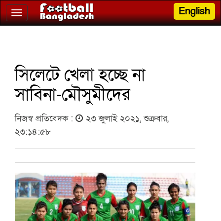
English
Toggle
navigation
সিলেটে খেলা হচ্ছে না
সাবিনা-মৌসুমীদের
নিজস্ব প্রতিবেদক :
২৩ জুলাই ২০২১, শুক্রবার,
২৩:১৪:৫৮