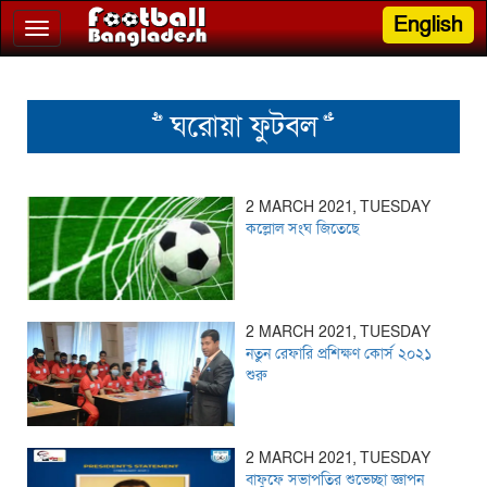
English
Toggle
navigation
>> ঘরোয়া ফুটবল <<
2 MARCH 2021, TUESDAY
কল্লোল সংঘ জিতেছে
2 MARCH 2021, TUESDAY
নতুন রেফারি প্রশিক্ষণ কোর্স ২০২১
শুরু
2 MARCH 2021, TUESDAY
বাফুফে সভাপতির শুভেচ্ছা জ্ঞাপন