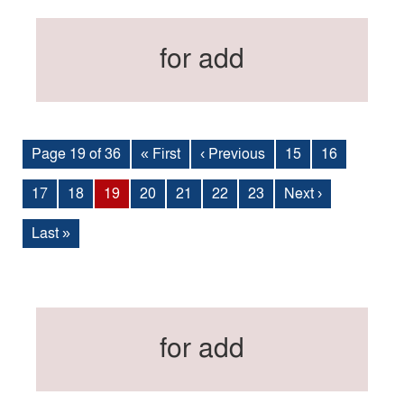
for add
Page 19 of 36
« First
‹ Previous
15
16
17
18
19
20
21
22
23
Next ›
Last »
for add