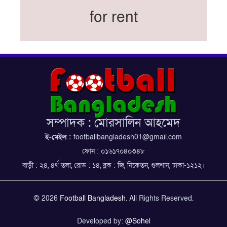
নতুন কোচ থমাস ডুলি
for rent
বর্ষসেরা ক্রীড়াবিদ ও পপুলার চয়েজসহ ফুটবলার হামজা
চৌধুরীর ত্রিমুকুট
ব্রাজিলের বিশ্বকাপ দলে নেইমার, জল্পনার অবসান
ইতিহাস গড়ার অপেক্ষায় রোনালদো!
ফেডারেশন কাপ: আজকের ফাইনাল বুধবার
কুল-বিএসপিএ অ্যাওয়ার্ডের সংক্ষিপ্ত তালিকায় হামজা-
ঋতুপর্ণা
সম্পাদক : মোরসালিন আহমেদ
বসুন্ধরা কিংসের ষষ্ঠ শিরোপা জয়
ই-মেইল :
footballbangladesh01@gmail.com
ফোন : ০১৬১৭০৪০৩৪৮
বাড়ী : ২৪, ৪র্থ তলা, রোড : ১৪, ব্লক : জি, নিকেতন, গুলশান, ঢাকা-১২১২।
© 2026
Football Bangladesh
. All Rights Reserved.
Developed by:
@Sohel