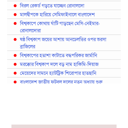
বিরল রেকর্ড গড়তে যাচ্ছেন রোনালদো
মালদ্বীপকে হারিয়ে সেমিফাইনালে বাংলাদেশ
বিশ্বকাপে কোথায় ঘাঁটি গাড়ছেন মেসি-নেইমার-
রোনালদোরা
ষষ্ঠ বিশ্বকাপ জয়ের আশায় আনচেলত্তির ওপর ভরসা
ব্রাজিলের
বিশ্বকাপের হতাশা কাটাতে বদ্ধপরিকর জার্মানি
মরক্কোর বিশ্বকাপ দলে বড় নাম হাকিমি-দিয়াজ
মেয়েদের সামনে হ্যাটট্রিক শিরোপার হাতছানি
বাংলাদেশ জাতীয় ফুটবল দলের নতুন অধ্যায় শুরু
প্রথমবারের মতো রিয়ালের কোন খেলোয়াড় ছাড়াই
স্পেনের বিশ্বকাপ দল ঘোষণা
বিশ্বকাপে ইতালি না থাকলেও আছেন তিন ইতালিয়ান
বিশ্বকাপের অনুশীলন ঘাঁটি যুক্তরাষ্ট্র থেকে মেক্সিকোতে
সরিয়ে নিয়েছে ইরান