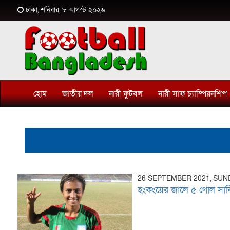
ঢাকা, শনিবার, ৮ আগস্ট ২০২৬
হোম
জাতীয় দল
নারী ফুটবল
নারী সাফ চ্যাম্পিয়নশিপ
26 SEPTEMBER 2021, SUN
হংকংয়ের জালে ৫ গোল সাব