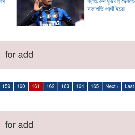
লেন
ক্যামেরুন ফুটবল ফেডা
সভাপতি প্রার্থী ইতো
for add
159
160
161
162
163
164
165
Next ›
Last
for add