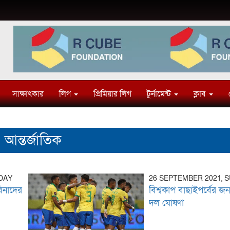
সাক্ষাৎকার
লিগ
প্রিমিয়ার লিগ
টুর্নামেন্ট
ক্লাব
আন্তর্জাতিক
DAY
26 SEPTEMBER 2021, 
িনাদের
বিশ্বকাপ বাছাইপর্বের জন্
দল ঘোষণা