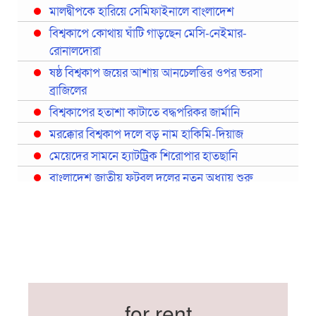
মালদ্বীপকে হারিয়ে সেমিফাইনালে বাংলাদেশ
বিশ্বকাপে কোথায় ঘাঁটি গাড়ছেন মেসি-নেইমার-
রোনালদোরা
ষষ্ঠ বিশ্বকাপ জয়ের আশায় আনচেলত্তির ওপর ভরসা
ব্রাজিলের
বিশ্বকাপের হতাশা কাটাতে বদ্ধপরিকর জার্মানি
মরক্কোর বিশ্বকাপ দলে বড় নাম হাকিমি-দিয়াজ
মেয়েদের সামনে হ্যাটট্রিক শিরোপার হাতছানি
বাংলাদেশ জাতীয় ফুটবল দলের নতুন অধ্যায় শুরু
প্রথমবারের মতো রিয়ালের কোন খেলোয়াড় ছাড়াই
স্পেনের বিশ্বকাপ দল ঘোষণা
বিশ্বকাপে ইতালি না থাকলেও আছেন তিন ইতালিয়ান
বিশ্বকাপের অনুশীলন ঘাঁটি যুক্তরাষ্ট্র থেকে মেক্সিকোতে
সরিয়ে নিয়েছে ইরান
নতুন কোচ থমাস ডুলি
for rent