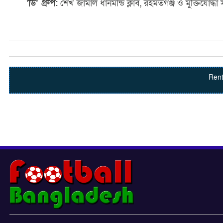
‘ডি’ গ্রুপ:
শেখ জামাল ধানমন্ডি ক্লাব, রহমতগঞ্জ ও মুক্তিযোদ্ধা 
Rent