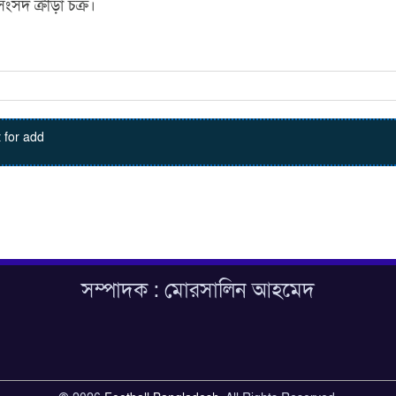
সংসদ ক্রীড়া চক্র।
 for add
সম্পাদক : মোরসালিন আহমেদ