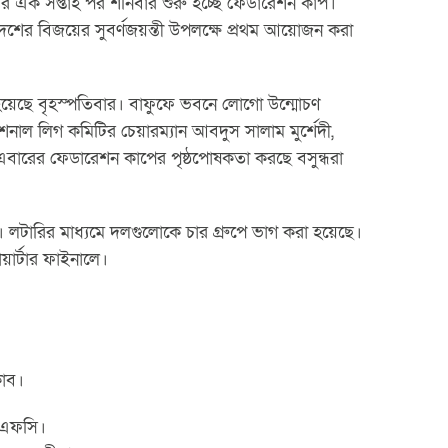
ওয়ার এক সপ্তাহ পর শনিবার শুরু হচ্ছে ফেডারেশন কাপ।
শের বিজয়ের সুবর্ণজয়ন্তী উপলক্ষে প্রথম আয়োজন করা
রা হয়েছে বৃহস্পতিবার। বাফুফে ভবনে লোগো উন্মোচণ
শনাল লিগ কমিটির চেয়ারম্যান আবদুস সালাম মুর্শেদী,
। এবারের ফেডারেশন কাপের পৃষ্ঠপোষকতা করছে বসুন্ধরা
। লটারির মাধ্যমে দলগুলোকে চার গ্রুপে ভাগ করা হয়েছে।
য়ার্টার ফাইনালে।
লাব।
শ এফসি।