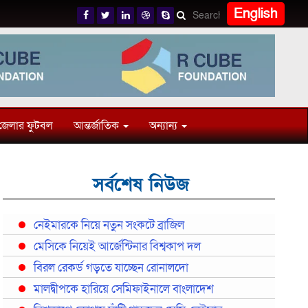
English
জেলার ফুটবল
আন্তর্জাতিক
অন্যান্য
সর্বশেষ নিউজ
নেইমারকে নিয়ে নতুন সংকটে ব্রাজিল
মেসিকে নিয়েই আর্জেন্টিনার বিশ্বকাপ দল
বিরল রেকর্ড গড়তে যাচ্ছেন রোনালদো
মালদ্বীপকে হারিয়ে সেমিফাইনালে বাংলাদেশ