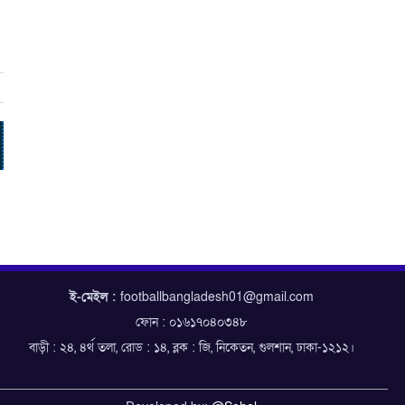
ই-মেইল :
footballbangladesh01@gmail.com
ফোন : ০১৬১৭০৪০৩৪৮
বাড়ী : ২৪, ৪র্থ তলা, রোড : ১৪, ব্লক : জি, নিকেতন, গুলশান, ঢাকা-১২১২।