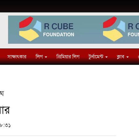
সাক্ষাৎকার
লিগ
প্রিমিয়ার লিগ
টুর্নামেন্ট
ক্লাব
ংঘ
বার
৩৮:৩১