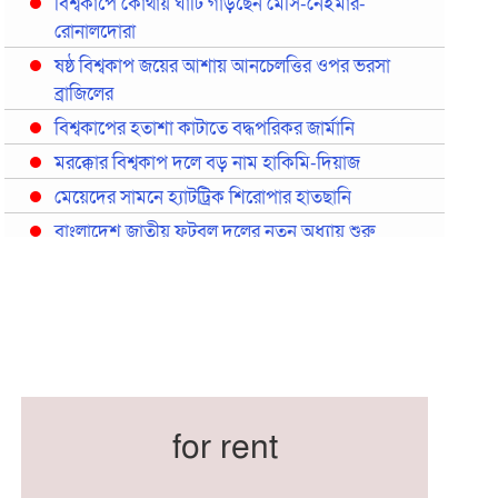
বিশ্বকাপে কোথায় ঘাঁটি গাড়ছেন মেসি-নেইমার-
রোনালদোরা
ষষ্ঠ বিশ্বকাপ জয়ের আশায় আনচেলত্তির ওপর ভরসা
ব্রাজিলের
বিশ্বকাপের হতাশা কাটাতে বদ্ধপরিকর জার্মানি
মরক্কোর বিশ্বকাপ দলে বড় নাম হাকিমি-দিয়াজ
মেয়েদের সামনে হ্যাটট্রিক শিরোপার হাতছানি
বাংলাদেশ জাতীয় ফুটবল দলের নতুন অধ্যায় শুরু
প্রথমবারের মতো রিয়ালের কোন খেলোয়াড় ছাড়াই
স্পেনের বিশ্বকাপ দল ঘোষণা
বিশ্বকাপে ইতালি না থাকলেও আছেন তিন ইতালিয়ান
বিশ্বকাপের অনুশীলন ঘাঁটি যুক্তরাষ্ট্র থেকে মেক্সিকোতে
সরিয়ে নিয়েছে ইরান
নতুন কোচ থমাস ডুলি
for rent
বর্ষসেরা ক্রীড়াবিদ ও পপুলার চয়েজসহ ফুটবলার হামজা
চৌধুরীর ত্রিমুকুট