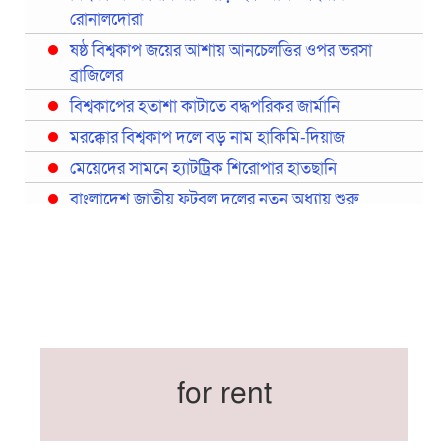
রোনালদোরা
ষষ্ঠ বিশ্বকাপ জয়ের আশায় আনচেলত্তির ওপর ভরসা
ব্রাজিলের
বিশ্বকাপের হতাশা কাটাতে বদ্ধপরিকর জার্মানি
মরক্কোর বিশ্বকাপ দলে বড় নাম হাকিমি-দিয়াজ
মেয়েদের সামনে হ্যাটট্রিক শিরোপার হাতছানি
বাংলাদেশ জাতীয় ফুটবল দলের নতুন অধ্যায় শুরু
প্রথমবারের মতো রিয়ালের কোন খেলোয়াড় ছাড়াই
স্পেনের বিশ্বকাপ দল ঘোষণা
বিশ্বকাপে ইতালি না থাকলেও আছেন তিন ইতালিয়ান
বিশ্বকাপের অনুশীলন ঘাঁটি যুক্তরাষ্ট্র থেকে মেক্সিকোতে
সরিয়ে নিয়েছে ইরান
নতুন কোচ থমাস ডুলি
for rent
বর্ষসেরা ক্রীড়াবিদ ও পপুলার চয়েজসহ ফুটবলার হামজা
চৌধুরীর ত্রিমুকুট