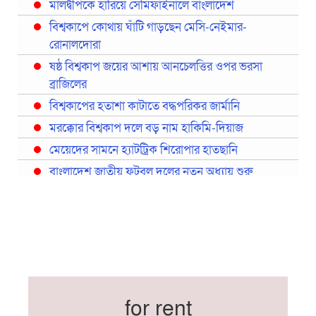
মালদ্বীপকে হারিয়ে সেমিফাইনালে বাংলাদেশ
বিশ্বকাপে কোথায় ঘাঁটি গাড়ছেন মেসি-নেইমার-
রোনালদোরা
ষষ্ঠ বিশ্বকাপ জয়ের আশায় আনচেলত্তির ওপর ভরসা
ব্রাজিলের
বিশ্বকাপের হতাশা কাটাতে বদ্ধপরিকর জার্মানি
মরক্কোর বিশ্বকাপ দলে বড় নাম হাকিমি-দিয়াজ
মেয়েদের সামনে হ্যাটট্রিক শিরোপার হাতছানি
বাংলাদেশ জাতীয় ফুটবল দলের নতুন অধ্যায় শুরু
প্রথমবারের মতো রিয়ালের কোন খেলোয়াড় ছাড়াই
স্পেনের বিশ্বকাপ দল ঘোষণা
বিশ্বকাপে ইতালি না থাকলেও আছেন তিন ইতালিয়ান
বিশ্বকাপের অনুশীলন ঘাঁটি যুক্তরাষ্ট্র থেকে মেক্সিকোতে
সরিয়ে নিয়েছে ইরান
নতুন কোচ থমাস ডুলি
for rent