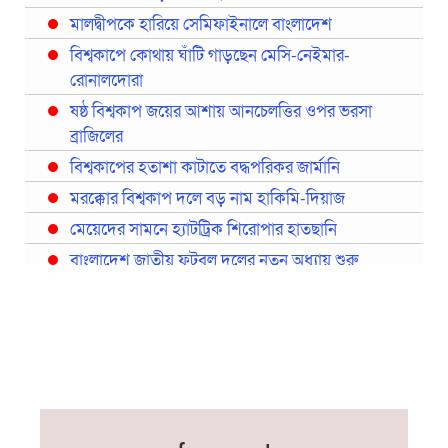
মালদ্বীপকে হারিয়ে সেমিফাইনালে বাংলাদেশ
বিশ্বকাপে কোথায় ঘাঁটি গাড়ছেন মেসি-নেইমার-
রোনালদোরা
ষষ্ঠ বিশ্বকাপ জয়ের আশায় আনচেলত্তির ওপর ভরসা
ব্রাজিলের
বিশ্বকাপের হতাশা কাটাতে বদ্ধপরিকর জার্মানি
মরক্কোর বিশ্বকাপ দলে বড় নাম হাকিমি-দিয়াজ
মেয়েদের সামনে হ্যাটট্রিক শিরোপার হাতছানি
বাংলাদেশ জাতীয় ফুটবল দলের নতুন অধ্যায় শুরু
প্রথমবারের মতো রিয়ালের কোন খেলোয়াড় ছাড়াই
স্পেনের বিশ্বকাপ দল ঘোষণা
বিশ্বকাপে ইতালি না থাকলেও আছেন তিন ইতালিয়ান
বিশ্বকাপের অনুশীলন ঘাঁটি যুক্তরাষ্ট্র থেকে মেক্সিকোতে
সরিয়ে নিয়েছে ইরান
নতুন কোচ থমাস ডুলি